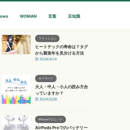
ows
WOMAN
言葉
豆知識
ファッション
ヒートテックの寿命は？タグ
から製造年を見分ける方法
2024/4/14
キーワード
大人・中人・小人の読み方合
っていますか？
2024/3/26
iPhoneテクニック
AirPods Proでのバッテリー