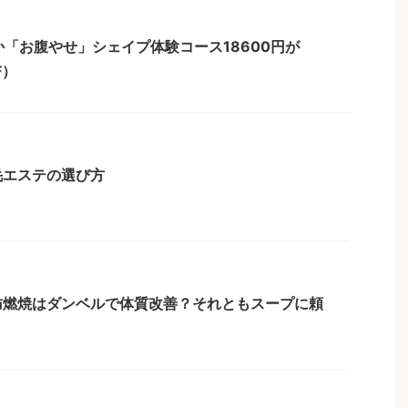
か「お腹やせ」シェイプ体験コース18600円が
F）
毛エステの選び方
肪燃焼はダンベルで体質改善？それともスープに頼