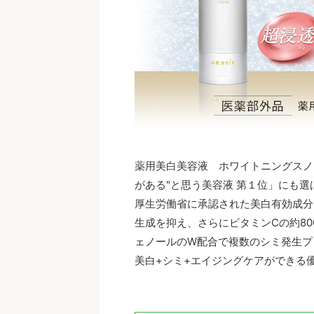
薬用美白美容液 ホワイトニングスノ
がある"と思う美容液 第１位」にも
厚生労働省に承認された美白有効成分
生成を抑え、さらにビタミンCの約80
ェノールのW配合で複数のシミ発生プ
美白+シミ+エイジングケアができる