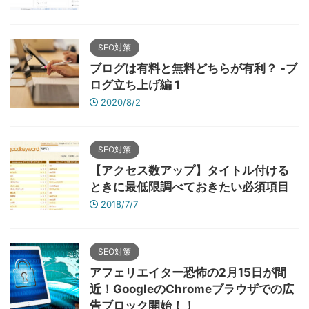
SEO対策
ブログは有料と無料どちらが有利？ -ブ
ログ立ち上げ編 1
2020/8/2
SEO対策
【アクセス数アップ】タイトル付ける
ときに最低限調べておきたい必須項目
2018/7/7
SEO対策
アフェリエイター恐怖の2月15日が間
近！GoogleのChromeブラウザでの広
告ブロック開始！！