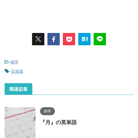
-
雑学
-
豆知識
関連記事
雑学
『月』の英単語