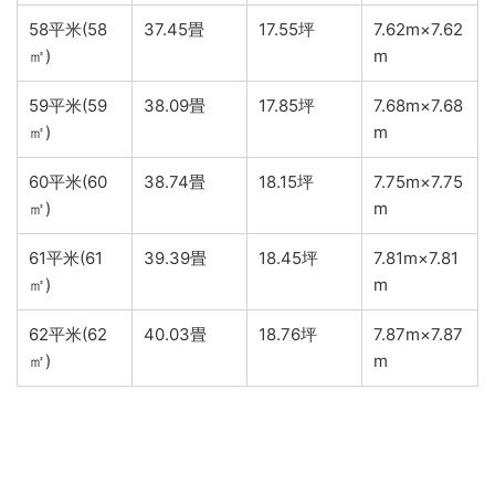
58平米(58
37.45畳
17.55坪
7.62m×7.62
㎡)
m
59平米(59
38.09畳
17.85坪
7.68m×7.68
㎡)
m
60平米(60
38.74畳
18.15坪
7.75m×7.75
㎡)
m
61平米(61
39.39畳
18.45坪
7.81m×7.81
㎡)
m
62平米(62
40.03畳
18.76坪
7.87m×7.87
㎡)
m