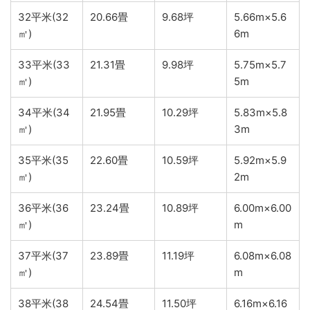
32平米(32
20.66畳
9.68坪
5.66m×5.6
㎡)
6m
33平米(33
21.31畳
9.98坪
5.75m×5.7
㎡)
5m
34平米(34
21.95畳
10.29坪
5.83m×5.8
㎡)
3m
35平米(35
22.60畳
10.59坪
5.92m×5.9
㎡)
2m
36平米(36
23.24畳
10.89坪
6.00m×6.00
㎡)
m
37平米(37
23.89畳
11.19坪
6.08m×6.08
㎡)
m
38平米(38
24.54畳
11.50坪
6.16m×6.16