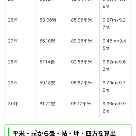
9m
26坪
53.06畳
85.95平米
9.27m×9.2
7m
27坪
55.10畳
89.26平米
9.45m×9.4
5m
28坪
57.14畳
92.56平米
9.62m×9.6
2m
29坪
59.18畳
95.87平米
9.79m×9.7
9m
30坪
61.22畳
99.17平米
9.96m×9.9
6m
平米・㎡から畳・帖・坪・四方を算出