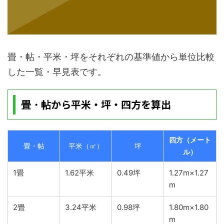
畳・帖・平米・坪をそれぞれの基準値から単位比較
した一覧・早見表です。
から平米・坪・四方を算出
畳・帖
四方（メート
畳・帖
平米（㎡）
坪
ル）
1畳
1.62平米
0.49坪
1.27m×1.27
m
2畳
3.24平米
0.98坪
1.80m×1.80
m