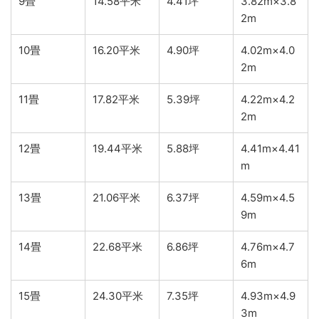
9畳
14.58平米
4.41坪
3.82m×3.8
2m
10畳
16.20平米
4.90坪
4.02m×4.0
2m
11畳
17.82平米
5.39坪
4.22m×4.2
2m
12畳
19.44平米
5.88坪
4.41m×4.41
m
13畳
21.06平米
6.37坪
4.59m×4.5
9m
14畳
22.68平米
6.86坪
4.76m×4.7
6m
15畳
24.30平米
7.35坪
4.93m×4.9
3m