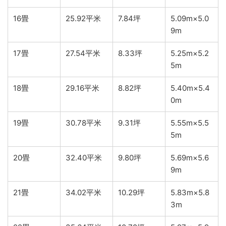
16畳
25.92平米
7.84坪
5.09m×5.0
9m
17畳
27.54平米
8.33坪
5.25m×5.2
5m
18畳
29.16平米
8.82坪
5.40m×5.4
0m
19畳
30.78平米
9.31坪
5.55m×5.5
5m
20畳
32.40平米
9.80坪
5.69m×5.6
9m
21畳
34.02平米
10.29坪
5.83m×5.8
3m