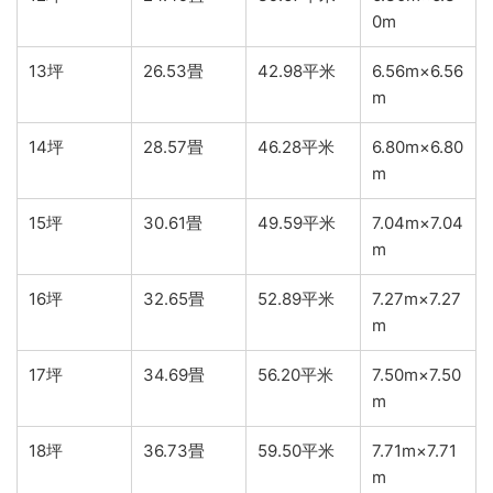
0m
13坪
26.53畳
42.98平米
6.56m×6.56
m
14坪
28.57畳
46.28平米
6.80m×6.80
m
15坪
30.61畳
49.59平米
7.04m×7.04
m
16坪
32.65畳
52.89平米
7.27m×7.27
m
17坪
34.69畳
56.20平米
7.50m×7.50
m
18坪
36.73畳
59.50平米
7.71m×7.71
m