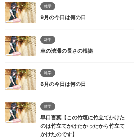
雑学
9月の今日は何の日
雑学
車の渋滞の長さの根拠
雑学
6月の今日は何の日
雑学
早口言葉【この竹垣に竹立てかけた
のは竹立てかけたかったから竹立て
かけたのです】