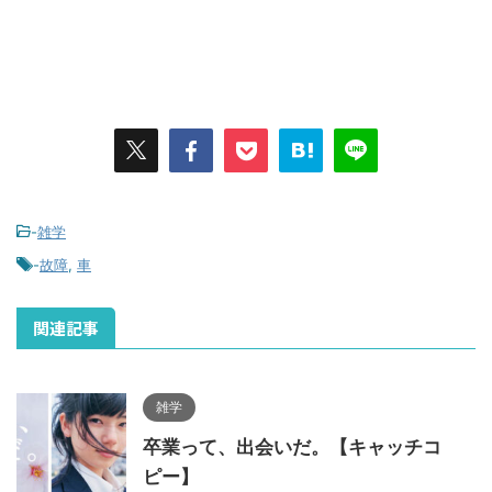
-
雑学
-
故障
,
車
関連記事
雑学
卒業って、出会いだ。【キャッチコ
ピー】