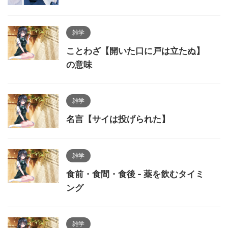
雑学
ことわざ【開いた口に戸は立たぬ】
の意味
雑学
名言【サイは投げられた】
雑学
食前・食間・食後 - 薬を飲むタイミ
ング
雑学