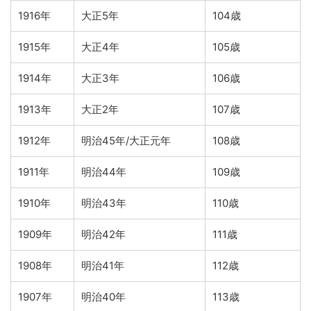
1916年
大正5年
104歳
1915年
大正4年
105歳
1914年
大正3年
106歳
1913年
大正2年
107歳
1912年
明治45年/大正元年
108歳
1911年
明治44年
109歳
1910年
明治43年
110歳
1909年
明治42年
111歳
1908年
明治41年
112歳
1907年
明治40年
113歳