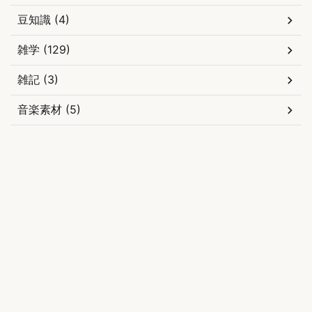
豆知識 (4)
雑学 (129)
雑記 (3)
音楽素材 (5)