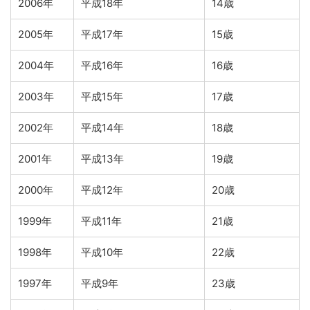
2006年
平成18年
14歳
2005年
平成17年
15歳
2004年
平成16年
16歳
2003年
平成15年
17歳
2002年
平成14年
18歳
2001年
平成13年
19歳
2000年
平成12年
20歳
1999年
平成11年
21歳
1998年
平成10年
22歳
1997年
平成9年
23歳