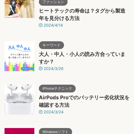
ファッション
ヒートテックの寿命は？タグから製造
年を見分ける方法
2024/4/14
キーワード
大人・中人・小人の読み方合っていま
すか？
2024/3/26
iPhoneテクニック
AirPods Proでのバッテリー劣化状況を
確認する方法
2024/3/24
Windowsソフト