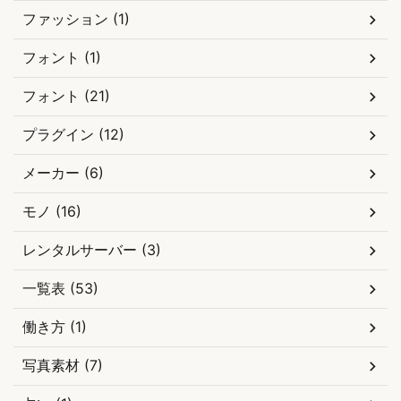
ファッション (1)
フォント (1)
フォント (21)
プラグイン (12)
メーカー (6)
モノ (16)
レンタルサーバー (3)
一覧表 (53)
働き方 (1)
写真素材 (7)