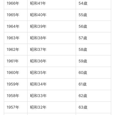
1966年
昭和41年
54歳
1965年
昭和40年
55歳
1964年
昭和39年
56歳
1963年
昭和38年
57歳
1962年
昭和37年
58歳
1961年
昭和36年
59歳
1960年
昭和35年
60歳
1959年
昭和34年
61歳
1958年
昭和33年
62歳
1957年
昭和32年
63歳