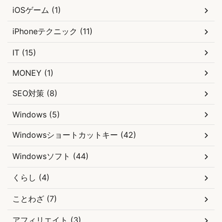
iOSゲーム (1)
iPhoneテクニック (11)
IT (15)
MONEY (1)
SEO対策 (8)
Windows (5)
Windowsショートカットキー (42)
Windowsソフト (44)
くらし (4)
ことわざ (7)
アフィリエイト (3)