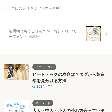
早口言葉【キツツキ木突き中】
姫明朝ともえごぜんmini - おしゃれ フリ
ーフォント 日本語
ファッション
ヒートテックの寿命は？タグから製造
年を見分ける方法
2024/4/14
キーワード
大人・中人・小人の読み方合っていま