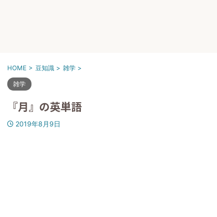
HOME
>
豆知識
>
雑学
>
雑学
『月』の英単語
2019年8月9日