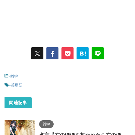
-
雑学
-
英単語
関連記事
雑学
名言【右のほほを打たれたら左のほ