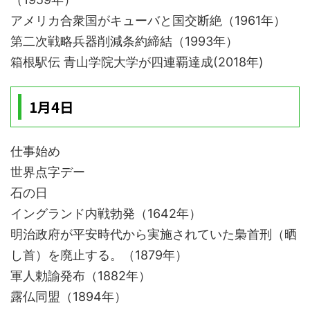
アメリカ合衆国がキューバと国交断絶（1961年）
第二次戦略兵器削減条約締結（1993年）
箱根駅伝 青山学院大学が四連覇達成(2018年)
1月4日
仕事始め
世界点字デー
石の日
イングランド内戦勃発（1642年）
明治政府が平安時代から実施されていた梟首刑（晒
し首）を廃止する。（1879年）
軍人勅諭発布（1882年）
露仏同盟（1894年）