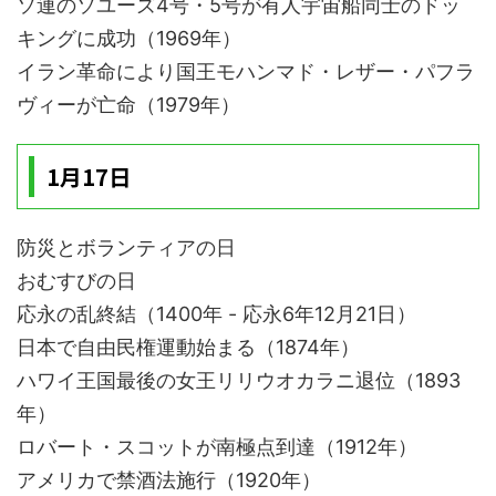
ソ連のソユーズ4号・5号が有人宇宙船同士のドッ
キングに成功（1969年）
イラン革命により国王モハンマド・レザー・パフラ
ヴィーが亡命（1979年）
1月17日
防災とボランティアの日
おむすびの日
応永の乱終結（1400年 - 応永6年12月21日）
日本で自由民権運動始まる（1874年）
ハワイ王国最後の女王リリウオカラニ退位（1893
年）
ロバート・スコットが南極点到達（1912年）
アメリカで禁酒法施行（1920年）