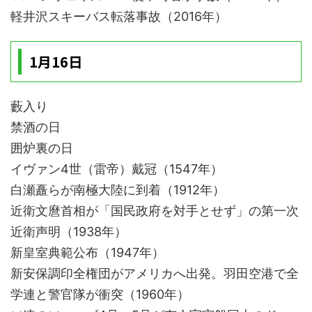
軽井沢スキーバス転落事故（2016年）
1月16日
藪入り
禁酒の日
囲炉裏の日
イヴァン4世（雷帝）戴冠（1547年）
白瀬矗らが南極大陸に到着（1912年）
近衛文麿首相が「国民政府を対手とせず」の第一次
近衛声明（1938年）
新皇室典範公布（1947年）
新安保調印全権団がアメリカへ出発。羽田空港で全
学連と警官隊が衝突（1960年）