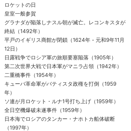
ロケットの日
皇室一般参賀
グラナダが陥落しナスル朝が滅亡。レコンキスタが
終結（1492年）
平戸のイギリス商館が閉鎖（1624年 - 元和9年11月
12日）
日露戦争でロシア軍の旅順要塞陥落（1905年）
第二次世界大戦で日本軍がマニラ占領（1942年）
二重橋事件（1954年）
キューバ革命軍がバティスタ政権を打倒（1959
年）
ソ連が月ロケット・ルナ1号打ち上げ（1959年）
全日空機爆破未遂事件（1959年）
日本海でロシアのタンカー・ナホトカ船体破断
（1997年）