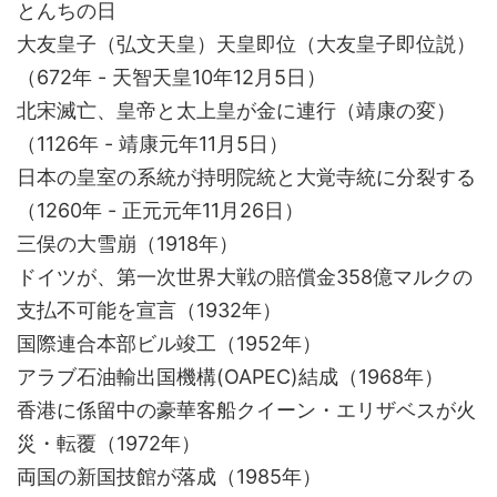
とんちの日
大友皇子（弘文天皇）天皇即位（大友皇子即位説）
（672年 - 天智天皇10年12月5日）
北宋滅亡、皇帝と太上皇が金に連行（靖康の変）
（1126年 - 靖康元年11月5日）
日本の皇室の系統が持明院統と大覚寺統に分裂する
（1260年 - 正元元年11月26日）
三俣の大雪崩（1918年）
ドイツが、第一次世界大戦の賠償金358億マルクの
支払不可能を宣言（1932年）
国際連合本部ビル竣工（1952年）
アラブ石油輸出国機構(OAPEC)結成（1968年）
香港に係留中の豪華客船クイーン・エリザベスが火
災・転覆（1972年）
両国の新国技館が落成（1985年）