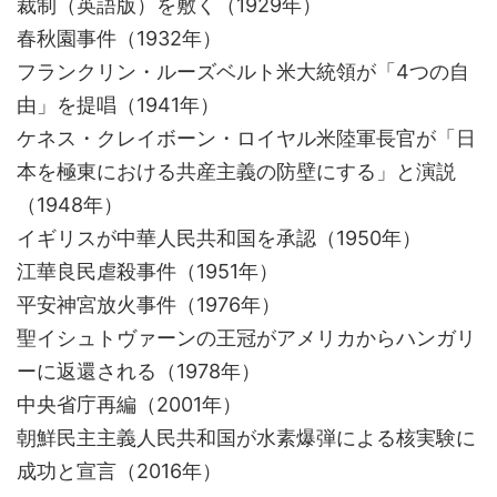
裁制（英語版）を敷く（1929年）
春秋園事件（1932年）
フランクリン・ルーズベルト米大統領が「4つの自
由」を提唱（1941年）
ケネス・クレイボーン・ロイヤル米陸軍長官が「日
本を極東における共産主義の防壁にする」と演説
（1948年）
イギリスが中華人民共和国を承認（1950年）
江華良民虐殺事件（1951年）
平安神宮放火事件（1976年）
聖イシュトヴァーンの王冠がアメリカからハンガリ
ーに返還される（1978年）
中央省庁再編（2001年）
朝鮮民主主義人民共和国が水素爆弾による核実験に
成功と宣言（2016年）