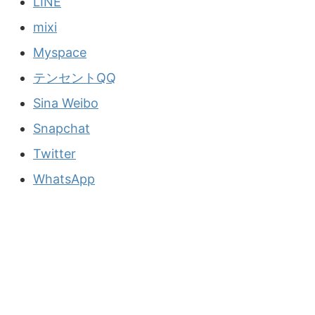
LINE
mixi
Myspace
テンセントQQ
Sina Weibo
Snapchat
Twitter
WhatsApp