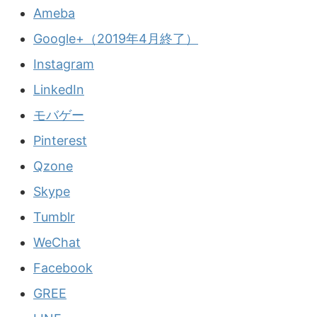
Ameba
Google+（2019年4月終了）
Instagram
LinkedIn
モバゲー
Pinterest
Qzone
Skype
Tumblr
WeChat
Facebook
GREE